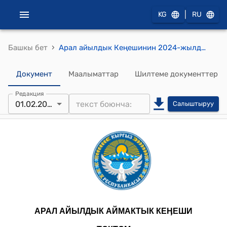
|
KG
RU
›
Башкы бет
Арал айылдык Кеңешинин 2024-жылдын 1-февралындагы № 237 “Төшмашат” ИСКАКБ нин 2024-жылга бюджетин бекитүү жөнүндө" токтому
Документ
Маалыматтар
Шилтеме документтер
Редакция
01.02.2024
Салыштыруу