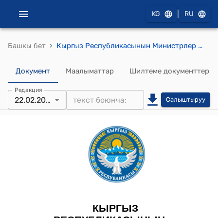
|
KG
RU
›
Башкы бет
Кыргыз Республикасынын Министрлер Кабинетинин 2024-жылдын 22-февралындагы № 76 "Кыргыз Республикасынын Өкмөтүнүн 2019-жылдын 23-октябрындагы № 569 "Кыргыз Республикасында өзгөчө кырдаалдарга комплекстүү мониторинг жүргүзүүнүн жана божомолдоонун бирдиктүү системасы жөнүндө" токтомуна өзгөртүүлөрдү киргизүү тууралуу" токтому
Документ
Маалыматтар
Шилтеме документтер
Редакция
22.02.2024
Салыштыруу