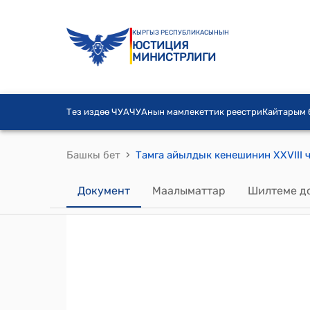
КЫРГЫЗ РЕСПУБЛИКАСЫНЫН
ЮСТИЦИЯ
МИНИСТРЛИГИ
Тез издөө ЧУА
ЧУАнын мамлекеттик реестри
Кайтарым
›
Башкы бет
Документ
Маалыматтар
Шилтеме д