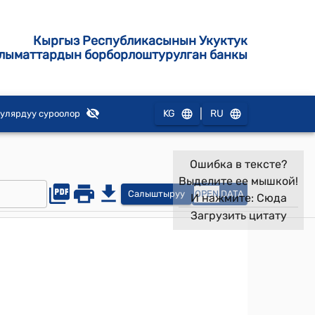
Кыргыз Республикасынын Укуктук
лыматтардын борборлоштурулган банкы
|
KG
RU
улярдуу суроолор
Ошибка в тексте?
Выделите ее мышкой!
Салыштыруу
OPEN
DATA
И нажмите:
Сюда
Загрузить цитату