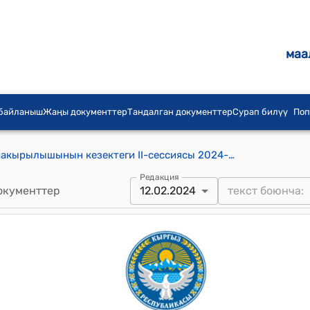
маа
 байланыш
Жаңы документтер
Тандалган документтер
Сурап билүү
Поп
Тамга айылдык кенешинин XXVIII чакырылышынын кезектеги II-сессиясы 2024-жылдын 12-февралындагы № 9 "«Кумтөр Голд Компани» жабык акционердик коомунан бѳлүнѳ турган акча каражаты жѳнүндѳ" токтому
Редакция
окументтер
12.02.2024