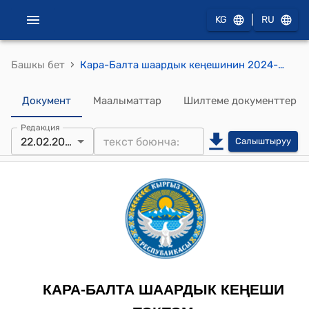
|
KG
RU
›
Башкы бет
Кара-Балта шаардык кеңешинин 2024-жылдын 22-февралындагы № 02 токтому
Документ
Маалыматтар
Шилтеме документтер
Редакция
22.02.2024
Салыштыруу