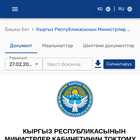
|
KG
RU
›
Башкы бет
Кыргыз Республикасынын Министрлер Кабинетинин 2024-жылдын 27-февралы № 82 "Кыргыз Республикасынын Өкмөтүнүн 2016-жылдын 3-октябрындагы № 523 "Ойлоп табууларды, пайдалуу моделдерди, өнөр жай үлгүлөрүн, селекциялык жетишкендиктерди патенттөө, товардык белгилерди, тейлөө белгилерин, товардын чыккан жерлеринин аталыштарын каттоо, товардын чыккан жерлеринин аталыштарын каттоо, товарлардын чыккан жерлеринин аталыштарын пайдалануу укугун берүү жана патенттик ишенимдүү өкүлдөрүн каттоо үчүн алымдар жөнүндө жобону бекитүү тууралуу" токтомуна өзгөртүүлөрдү киргизүү жөнүндө" токтому
Документ
Маалыматтар
Шилтеме документтер
Редакция
27.02.2024
Салыштыруу