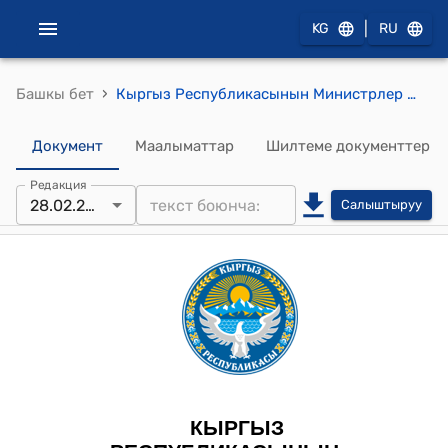
|
KG
RU
›
Башкы бет
Кыргыз Республикасынын Министрлер Кабинетинин 2024-жылдын 28-февралындагы № 87 "Кыргыз Республикасынын Жалал-Абад облусунун Аксы районунун Кызыл-Туу айыл өкмөтүнүн муниципалдык менчигине мектепке чейинки билим берүү уюмун өткөрүп берүү жөнүндө" токтому
Документ
Маалыматтар
Шилтеме документтер
Редакция
28.02.2024
Салыштыруу