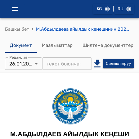
|
KG
RU
›
Башкы бет
М.Абдылдаева айылдык кеңешинин 2024-жылдын 26-январындагы №135 "“Көксариев Орозбек Борбиевичке Чолпон-Ата айыл аймагы -өкмөтүнүн “Ардактуу атуулу наамын ыйгаруу жөнүндө” токтому
Документ
Маалыматтар
Шилтеме документтер
Редакция
26.01.2024
Салыштыруу