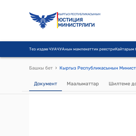
КЫРГЫЗ РЕСПУБЛИКАСЫНЫН
ЮСТИЦИЯ
МИНИСТРЛИГИ
Тез издөө ЧУА
ЧУАнын мамлекеттик реестри
Кайтарым
›
Башкы бет
Документ
Маалыматтар
Шилтеме д