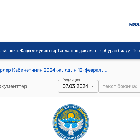
маа
 байланыш
Жаңы документтер
Тандалган документтер
Сурап билүү
Поп
Кыргыз Республикасынын Министрлер Кабинетинин 2024-жылдын 12-февралындагы № 53 "Кыргыз Республикасынын Министрлер Кабинетине караштуу Жер ресурстары, кадастр, геодезия жана картография боюнча мамлекеттик агенттик жөнүндө" токтому
Редакция
окументтер
07.03.2024