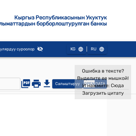
Кыргыз Республикасынын Укуктук
лыматтардын борборлоштурулган банкы
|
KG
RU
улярдуу суроолор
Ошибка в тексте?
Выделите ее мышкой!
Салыштыруу
OPEN
DATA
И нажмите:
Сюда
Загрузить цитату