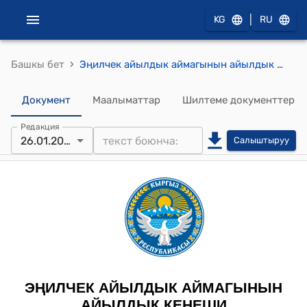
|
KG
RU
›
Башкы бет
Эңилчек айылдык аймагынын айылдык кеӊешинин XVIII чакырылышынын 13 сессиясынын 2024-жылдын 26-январындагы № 1 "Эӊилчек айылдык аймагынын 2024-жылга бюджетин бекитүү жөнүндө" токтому
Документ
Маалыматтар
Шилтеме документтер
Редакция
26.01.2024
Салыштыруу