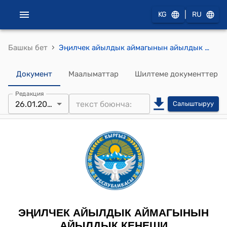
|
KG
RU
›
Башкы бет
Эңилчек айылдык аймагынын айылдык кеӊешинин XVIII чакырылышынын 13 сессиясынын 2024-жылдын 26-январындагы № 3 "Эӊилчек айылдык аймагынын айыл өкмөтүнүн муниципиалдык менчиктеги мүлктү эсептен чыгаруу жөнүндө жобосун бекитүү жөнүндө" токтому
Документ
Маалыматтар
Шилтеме документтер
Редакция
26.01.2024
Салыштыруу