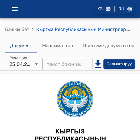
|
KG
RU
›
Башкы бет
Кыргыз Республикасынын Министрлер Кабинетинин 2024-жылдын 29-февралындагы № 89 "Кум-Шагыл" жабык акционердик коомунда убактылуу сырткы башкарууну киргизүү жөнүндө" токтому
Документ
Маалыматтар
Шилтеме документтер
Редакция
25.04.2026
Салыштыруу