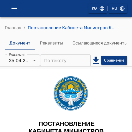
|
KG
RU
›
Главная
Постановление Кабинета Министров КР от 29 февраля 2024 года № 89 "О введении временного внешнего управления в закрытом акционерном обществе "Кум-Шагыл"
Документ
Реквизиты
Ссылающиеся документы
Редакция
25.04.2026
Сравнение