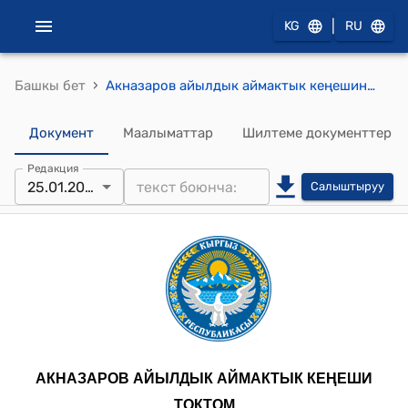
|
KG
RU
›
Башкы бет
Акназаров айылдык аймактык кеңешинин 2024-жылдын 25-январындагы № 6 "Акназаров айыл аймагындагы Кара-Койун участкасындагы жер аянтына чакан корук (микрозаповедник) уюштуруу жөнүндө" токтому
Документ
Маалыматтар
Шилтеме документтер
Редакция
25.01.2024
Салыштыруу