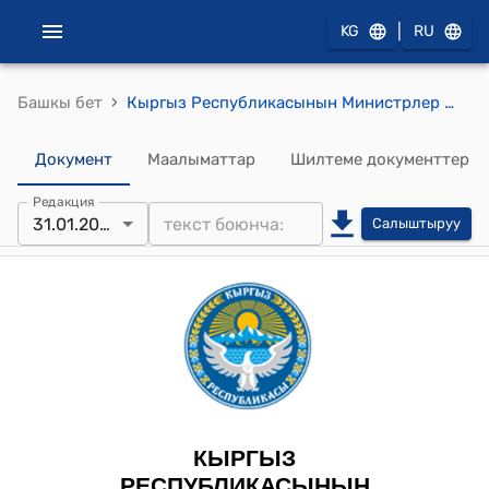
|
KG
RU
›
Башкы бет
Кыргыз Республикасынын Министрлер Кабинетинин 2024-жылдын 31-январындагы № 40 "Кыргыз Республикасынын Министрлер Кабинетинин 2021-жылдын 15-ноябрындагы № 264 "Кыргыз Республикасынын аткаруу бийлигинин мамлекеттик органдарынын жана Кыргыз Республикасынын башка мамлекеттик органдарынын, анын ичинде техникалык жана тейлөөчү персоналынын штаттык санынын чеги жөнүндө" токтомуна өзгөртүүлөрдү киргизүү тууралуу" Токтому
Документ
Маалыматтар
Шилтеме документтер
Редакция
31.01.2024
Салыштыруу