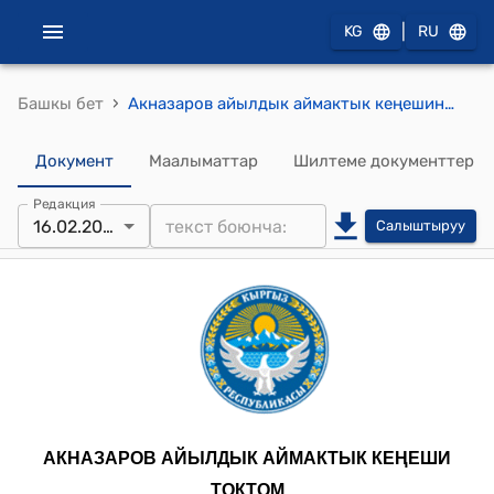
|
KG
RU
›
Башкы бет
Акназаров айылдык аймактык кеңешинин 2024-жылдын 16-февралындагы № 2 "Акназаров айыл өкмөтүнүн 2025-2026-жылдарга жергиликтүү бюджетинин болжолун бекитүү жөнүндө" токтому
Документ
Маалыматтар
Шилтеме документтер
Редакция
16.02.2024
Салыштыруу