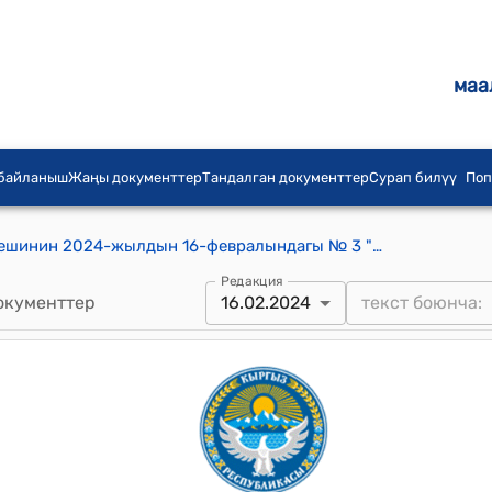
маа
 байланыш
Жаңы документтер
Тандалган документтер
Сурап билүү
Поп
Акназаров айылдык аймактык кеңешинин 2024-жылдын 16-февралындагы № 3 "Жер фондусун инвентаризациялоо материалдарын бекитүү жөнүндө" токтому
Редакция
окументтер
16.02.2024