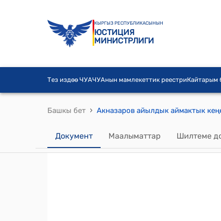
КЫРГЫЗ РЕСПУБЛИКАСЫНЫН
ЮСТИЦИЯ
МИНИСТРЛИГИ
Тез издөө ЧУА
ЧУАнын мамлекеттик реестри
Кайтарым
›
Башкы бет
Документ
Маалыматтар
Шилтеме д