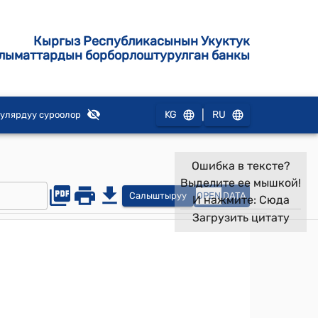
Кыргыз Республикасынын Укуктук
лыматтардын борборлоштурулган банкы
|
KG
RU
улярдуу суроолор
Ошибка в тексте?
Выделите ее мышкой!
Салыштыруу
OPEN
DATA
И нажмите:
Сюда
Загрузить цитату