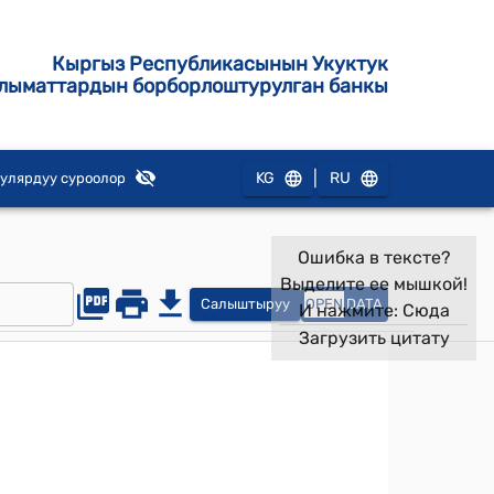
Кыргыз Республикасынын Укуктук
лыматтардын борборлоштурулган банкы
|
KG
RU
улярдуу суроолор
Ошибка в тексте?
Выделите ее мышкой!
Салыштыруу
OPEN
DATA
И нажмите:
Сюда
Загрузить цитату