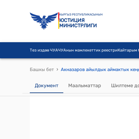
КЫРГЫЗ РЕСПУБЛИКАСЫНЫН
ЮСТИЦИЯ
МИНИСТРЛИГИ
Тез издөө ЧУА
ЧУАнын мамлекеттик реестри
Кайтарым
›
Башкы бет
Документ
Маалыматтар
Шилтеме д