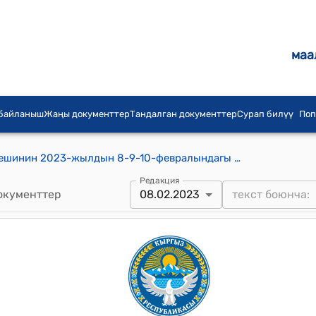
маа
 байланыш
Жаңы документтер
Тандалган документтер
Сурап билүү
Поп
Акназаров айылдык аймактык кеңешинин 2023-жылдын 8-9-10-февралындагы № 5 "Ижарага теректерди алып жүргөн ижарачы М.Найманбаевдин кайрылуусу жөнүндө" токтому
Редакция
окументтер
08.02.2023