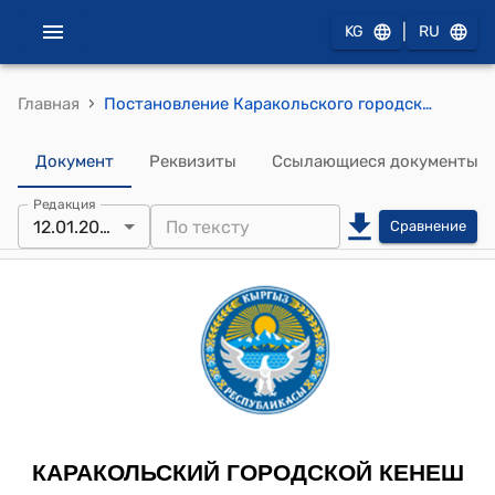
|
KG
RU
›
Главная
Постановление Каракольского городского кенеша XXVIII созыва XXXVI-сессии 12 января 2024 года № 28-34/1 "О даче согласия на принятие здания, с прилегающей территорией, на баланс местного самоуправления"
Документ
Реквизиты
Ссылающиеся документы
Редакция
12.01.2024
Сравнение