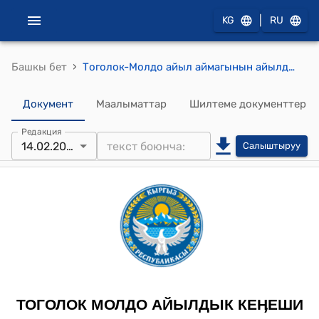
|
KG
RU
›
Башкы бет
Тоголок-Молдо айыл аймагынын айылдык кеңешинин 2024-жылдын 14-февралындагы "Тоголок-Молдо айыл аймагынын айыл өкмөтүнүн 01.01.2024-жылга карата бала бакчанын атайын каражатында калган калдыгы жөнүндө" № 10/6 Токтому
Документ
Маалыматтар
Шилтеме документтер
Редакция
14.02.2024
Салыштыруу