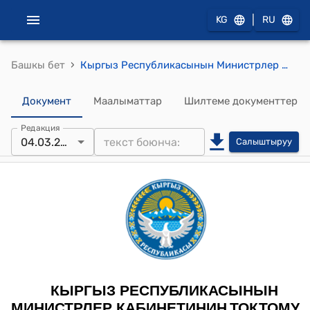
|
KG
RU
›
Башкы бет
Кыргыз Республикасынын Министрлер Кабинетинин 2024-жылдын 4-марты № 95 "Кыргыз Республикасынын Министрлер Кабинетинин 2021-жылдын 28-октябрындагы № 233 "Кыргыз Республикасынын Министрлер Кабинетинин регламенти жөнүндө" токтомуна өзгөртүүлөрдү киргизүү тууралуу" токтому
Документ
Маалыматтар
Шилтеме документтер
Редакция
04.03.2024
Салыштыруу