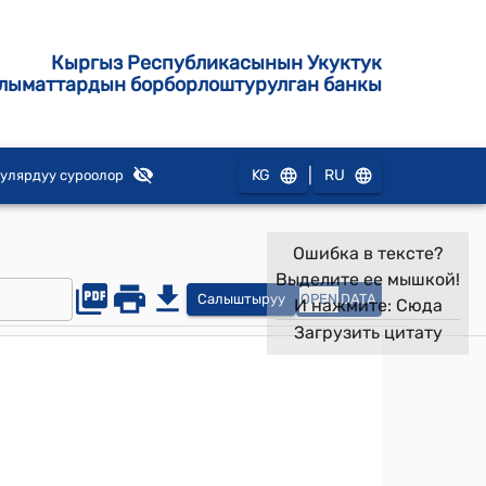
Кыргыз Республикасынын Укуктук
лыматтардын борборлоштурулган банкы
|
KG
RU
улярдуу суроолор
Ошибка в тексте?
Выделите ее мышкой!
Салыштыруу
OPEN
DATA
И нажмите:
Сюда
Загрузить цитату