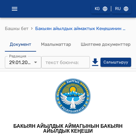
|
KG
RU
›
Башкы бет
Бакыян айылдык аймактык Кеңешинин 2024-жылдын 29-январындагы № 2 “Бакыян айыл өкмөтүнүн 2023-жылдын бюджетинин аткарылышы боюнча отчётун, 2024-жылга айыл өкмөтүнүн бюджетин жана 2025-2026-жылдарга бюджеттин долбоорун бекитүү жөнүндө” токтому
Документ
Маалыматтар
Шилтеме документтер
Редакция
29.01.2024
Салыштыруу