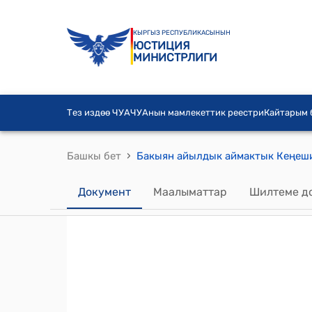
КЫРГЫЗ РЕСПУБЛИКАСЫНЫН
ЮСТИЦИЯ
МИНИСТРЛИГИ
Тез издөө ЧУА
ЧУАнын мамлекеттик реестри
Кайтарым
›
Башкы бет
Документ
Маалыматтар
Шилтеме д