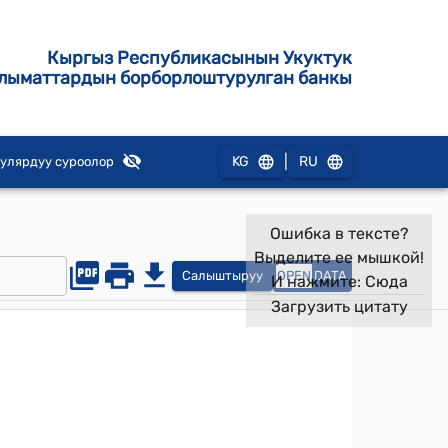
Кыргыз Республикасынын Укуктук
лыматтардын борборлоштурулган банкы
|
KG
RU
улярдуу суроолор
Ошибка в тексте?
Выделите ее мышкой!
Салыштыруу
OPEN
DATA
И нажмите:
Сюда
Загрузить цитату