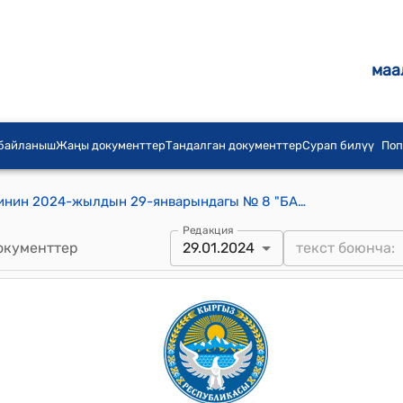
маа
 байланыш
Жаңы документтер
Тандалган документтер
Сурап билүү
Поп
Бакыян айылдык аймактык Кеңешинин 2024-жылдын 29-январындагы № 8 "БАЗАРБАЕВ НАЙЫНБЕК ТУРУМОВИЧ ЖӨНҮНДӨ" токтому
Редакция
окументтер
29.01.2024