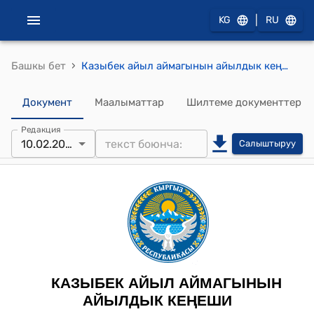
|
KG
RU
›
Башкы бет
Казыбек айыл аймагынын айылдык кеңешинин 2023-жылдын 10-февралындагы № 7 "Казыбек айыл аймагынын 2023-жылга карата жергиликтүү бюджетин кароо жөнүндө" токтому
Документ
Маалыматтар
Шилтеме документтер
Редакция
10.02.2023
Салыштыруу