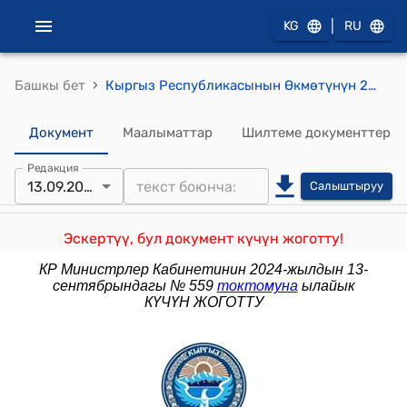
|
KG
RU
›
Башкы бет
Кыргыз Республикасынын Өкмөтүнүн 2018-жылдын 27-сентябрындагы № 448 "Кыргыз Республикасынын Өкмөтүнүн 2017-жылдын 28-февралындагы № 129 "Башкаруучу компанияларды тандоо укугун пайдаланбаган камсыздандырылган адамдардын пайдасына түзүлгөн пенсиялык топтоо каражаттарын Кыргыз Республикасынын Социалдык фонду тарабынан башкаруунун эрежелерин бекитүү тууралуу" токтомуна өзгөртүү киргизүү жөнүндө" токтому
Документ
Маалыматтар
Шилтеме документтер
Редакция
13.09.2024
Салыштыруу
Эскертүү, бул документ күчүн жоготту!