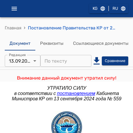
|
KG
RU
›
Главная
Постановление Правительства КР от 27 сентября 2018 года № 448 "О внесении изменения в постановление Правительства Кыргызской Республики "Об утверждении Правил управления средствами пенсионных накоплений, формируемых в пользу застрахованных лиц, не воспользовавшихся правом выбора управляющей компании, Социальным фондом Кыргызской Республики" от 28 февраля 2017 года № 129"
Документ
Реквизиты
Ссылающиеся документы
Редакция
13.09.2024
Сравнение
Внимание данный документ утратил силу!