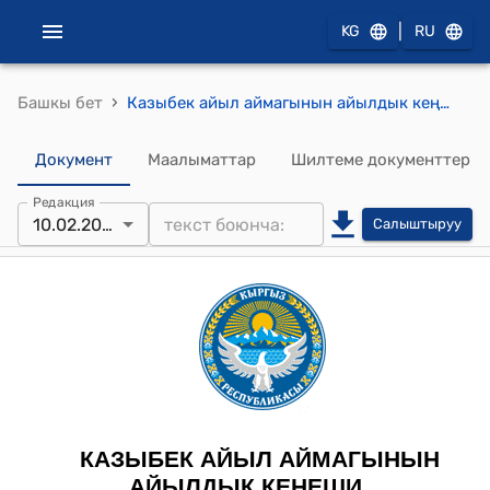
|
KG
RU
›
Башкы бет
Казыбек айыл аймагынын айылдык кеңешинин 2023-жылдын 10-февралындагы № 10 "Жаңы салынган «Кара-Коюн» көпүрөсү жөнүндө" токтому
Документ
Маалыматтар
Шилтеме документтер
Редакция
10.02.2023
Салыштыруу