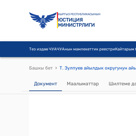
КЫРГЫЗ РЕСПУБЛИКАСЫНЫН
ЮСТИЦИЯ
МИНИСТРЛИГИ
Тез издөө ЧУА
ЧУАнын мамлекеттик реестри
Кайтарым
›
Башкы бет
Документ
Маалыматтар
Шилтеме д