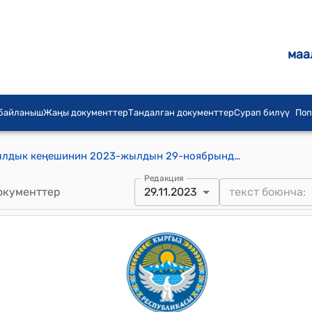
маа
 байланыш
Жаңы документтер
Тандалган документтер
Сурап билүү
Поп
Т. Зулпуев айылдык округунун айылдык кеңешинин 2023-жылдын 29-ноябрындагы № 26-7 "Т. Зулпуев атындагы айыл өкмөтүнүн 2024-жылга таштанды салыгын белгилөө жөнүндө" токтому
Редакция
окументтер
29.11.2023