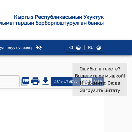
Кыргыз Республикасынын Укуктук
лыматтардын борборлоштурулган банкы
|
KG
RU
улярдуу суроолор
Ошибка в тексте?
Выделите ее мышкой!
Салыштыруу
OPEN
DATA
И нажмите:
Сюда
Загрузить цитату