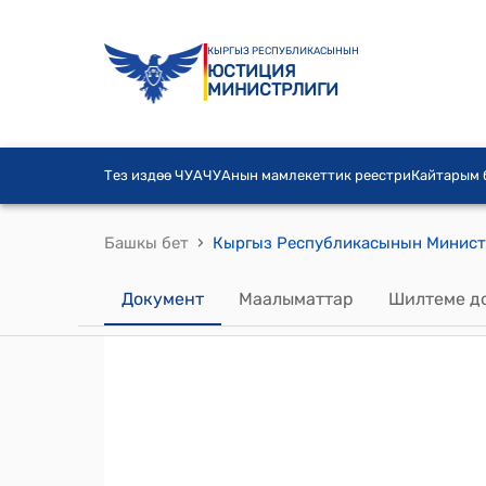
КЫРГЫЗ РЕСПУБЛИКАСЫНЫН
ЮСТИЦИЯ
МИНИСТРЛИГИ
Тез издөө ЧУА
ЧУАнын мамлекеттик реестри
Кайтарым
›
Башкы бет
Документ
Маалыматтар
Шилтеме д