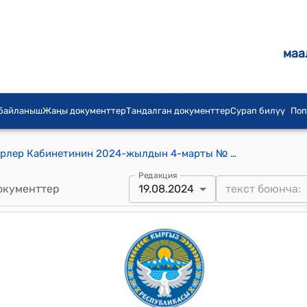
маа
 байланыш
Жаңы документтер
Тандалган документтер
Сурап билүү
Поп
Кыргыз Республикасынын Министрлер Кабинетинин 2024-жылдын 4-марты № 91 "Кыргыз Республикасынын Министрлер Кабинетинин токой чарбасы чөйрөсүндөгү айрым токтомдоруна өзгөртүүлөрдү киргизүү жөнүндө" токтому
Редакция
окументтер
19.08.2024