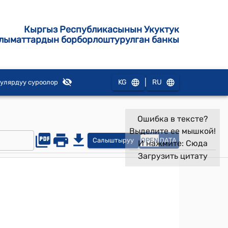
Кыргыз Республикасынын Укуктук
лыматтардын борборлоштурулган банкы
|
KG
RU
улярдуу суроолор
Ошибка в тексте?
Выделите ее мышкой!
Салыштыруу
OPEN
DATA
И нажмите:
Сюда
Загрузить цитату