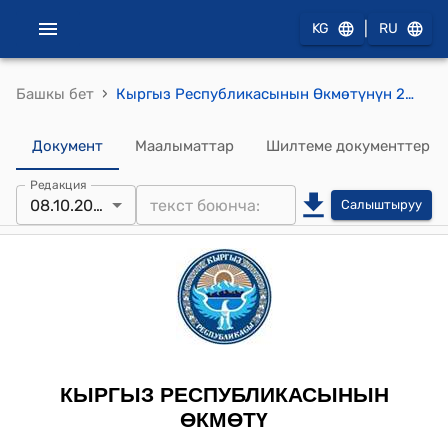
|
KG
RU
›
Башкы бет
Кыргыз Республикасынын Өкмөтүнүн 2018-жылдын 8-октябрындагы № 462 "2018-жылдын 28-апрелинде Бишкек шаарында кол коюлган Бириккен Улуттар Уюмунун Бүткүл дүйнөлүк азык-түлүк программасынын 2018-2022-жылдарга карата Кыргыз Республикасындагы Өлкөлүк стратегиялык планын ишке ашыруу боюнча Кыргыз Республикасынын Өкмөтү менен Бириккен Улуттар Уюмунун Бүткүл дүйнөлүк азык-түлүк программасынын ортосундагы Өз ара түшүнүү жөнүндө меморандумду бекитүү тууралуу" токтому
Документ
Маалыматтар
Шилтеме документтер
Редакция
08.10.2018
Салыштыруу