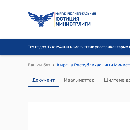
КЫРГЫЗ РЕСПУБЛИКАСЫНЫН
ЮСТИЦИЯ
МИНИСТРЛИГИ
Тез издөө ЧУА
ЧУАнын мамлекеттик реестри
Кайтарым
›
Башкы бет
Документ
Маалыматтар
Шилтеме д