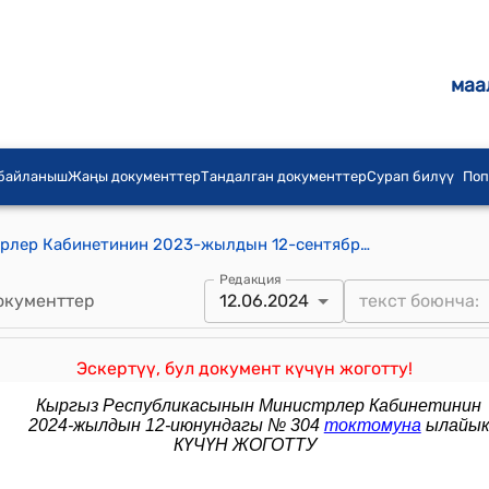
маа
 байланыш
Жаңы документтер
Тандалган документтер
Сурап билүү
Поп
Кыргыз Республикасынын Министрлер Кабинетинин 2023-жылдын 12-сентябрындагы № 459 "Кыргыз Республикасынын Өкмөтүнүн 2012-жылдын 10-февралындагы № 85 "Мамлекеттик органдар, алардын түзүмдүк бөлүмчөлөрү жана ведомстволук мекемелери көрсөтүүчү мамлекеттик кызмат көрсөтүүлөрдүн бирдиктүү реестрин (тизмегин) бекитүү жөнүндө" токтомуна өзгөртүүлөрдү киргизүү тууралуу" токтому
Редакция
окументтер
12.06.2024
Эскертүү, бул документ күчүн жоготту!