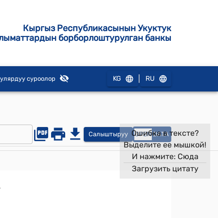
Кыргыз Республикасынын Укуктук
лыматтардын борборлоштурулган банкы
|
KG
RU
улярдуу суроолор
Ошибка в тексте?
Салыштыруу
OPEN
DATA
Выделите ее мышкой!
И нажмите:
Сюда
Загрузить цитату