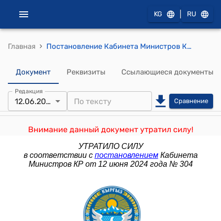
|
KG
RU
›
Главная
Постановление Кабинета Министров КР от 12 сентября 2023 года № 459 "О внесении изменений в постановление Правительства Кыргызской Республики "Об утверждении Единого реестра (перечня) государственных услуг, оказываемых государственными органами, их структурными подразделениями и подведомственными учреждениями" от 10 февраля 2012 года № 85"
Документ
Реквизиты
Ссылающиеся документы
Редакция
12.06.2024
Сравнение
Внимание данный документ утратил силу!