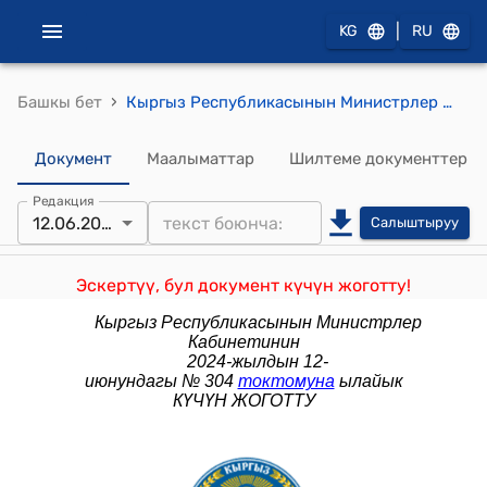
|
KG
RU
›
Башкы бет
Кыргыз Республикасынын Министрлер Кабинетинин 2023-жылдын 12-сентябрындагы № 459 "Кыргыз Республикасынын Өкмөтүнүн 2012-жылдын 10-февралындагы № 85 "Мамлекеттик органдар, алардын түзүмдүк бөлүмчөлөрү жана ведомстволук мекемелери көрсөтүүчү мамлекеттик кызмат көрсөтүүлөрдүн бирдиктүү реестрин (тизмегин) бекитүү жөнүндө" токтомуна өзгөртүүлөрдү киргизүү тууралуу" токтому
Документ
Маалыматтар
Шилтеме документтер
Редакция
12.06.2024
Салыштыруу
Эскертүү, бул документ күчүн жоготту!