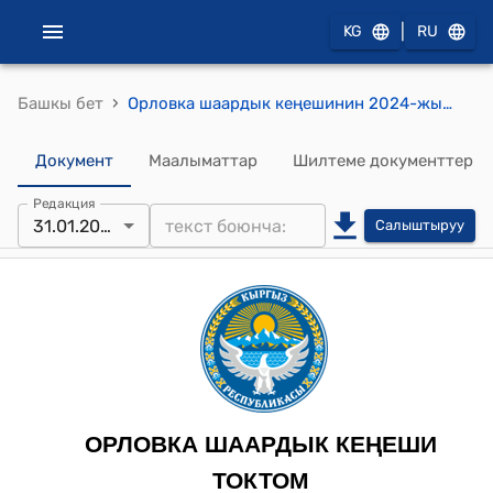
|
KG
RU
›
Башкы бет
Орловка шаардык кеңешинин 2024-жылдын 31-январындагы № 140/28-28 "Орловка суу каналы" муниципалдык ишканасынын 2023-жылда кирише жана чыгаша бөлүктөрү боюнча бюджетинин аткарылышы жөнүндө маалымат" токтому
Документ
Маалыматтар
Шилтеме документтер
Редакция
31.01.2024
Салыштыруу