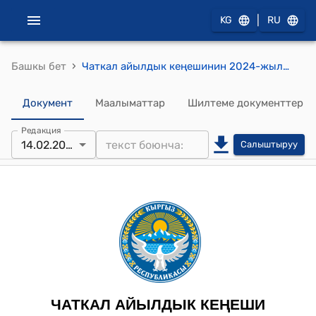
|
KG
RU
›
Башкы бет
Чаткал айылдык кеңешинин 2024-жылынын 14-февралындагы №1 "Кыргыз Республикасынын Президентинин 2023-жылдын 29-декабрындагы ПЖ №370 “Кыргыз Республикасынын айыл аймактарынын жана шаарларынын денгээлинде пилоттук режимде административдик-аймактык реформа жүргүзүү жөнүндө” Жарлыгынын негизинде жүрүп жаткан иш аракеттери боюнча Каныш-Кыя-Чаткал айыл аймактарын бириктирүү маселесин кайрадан кароо жөнүндө" токтому
Документ
Маалыматтар
Шилтеме документтер
Редакция
14.02.2024
Салыштыруу