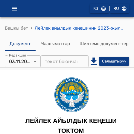
|
KG
RU
›
Башкы бет
Лейлек айылдык кеңешинин 2023-жылдын 3-ноябрындагы № 15/03 "Калкты социалдык жактан коргоо программасынын аткарылышынын абалы жөнүндө" токтому
Документ
Маалыматтар
Шилтеме документтер
Редакция
03.11.2023
Салыштыруу