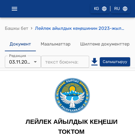
|
KG
RU
›
Башкы бет
Лейлек айылдык кеңешинин 2023-жылдын 3-ноябрындагы № 15/04 "Коомдук угууну өткөрүү жана депутаттардын калк алдында отчет берүү графигин бекитүү жөнүндө" токтому
Документ
Маалыматтар
Шилтеме документтер
Редакция
03.11.2023
Салыштыруу