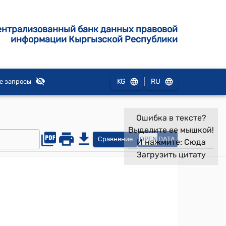
ентрализованный банк данных правовой
информации Кыргызской Республики
|
KG
RU
е запросы
Ошибка в тексте?
Выделите ее мышкой!
Сравнение
OPEN
DATA
И нажмите:
Сюда
Загрузить цитату