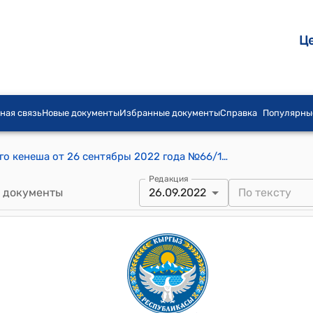
Ц
ная связь
Новые документы
Избранные документы
Справка
Популярны
Постановление Орловского городского кенеша от 26 сентябры 2022 года №66/14-28 "О признании приоритетными проекты «Ремонт ограждения парка Победы г.Орловка» и "Устройство ограждения с калиткой и водоснабжение для озеленения на территории сквера и арки г.Орловка"
Редакция
 документы
26.09.2022