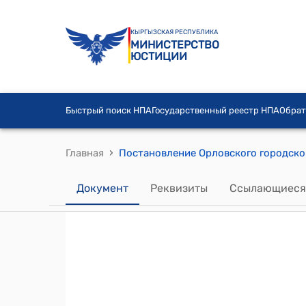
КЫРГЫЗСКАЯ РЕСПУБЛИКА
МИНИСТЕРСТВО
ЮСТИЦИИ
Быстрый поиск НПА
Государственный реестр НПА
Обрат
›
Главная
Документ
Реквизиты
Ссылающиеся