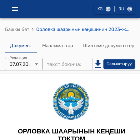
|
KG
RU
›
Башкы бет
Орловка шаарынын кеңешинин 2023-жылдын 07-июлундагы № 110/22-28 “Боом капчыгайындагы стелланы реконструкциялоо жана аймакты көрктөндүрүү " долбоорун артыкчылыктуу деп таабуу жөнүндө" токтому
Документ
Маалыматтар
Шилтеме документтер
Редакция
07.07.2023
Салыштыруу