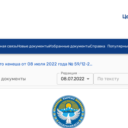
Ц
ная связь
Новые документы
Избранные документы
Справка
Популярны
Постановление Орловского городского кенеша от 08 июля 2022 года № 59/12-28 "О внесении критерий при включении на учёт по категории “малоимущая семья”
Редакция
 документы
08.07.2022