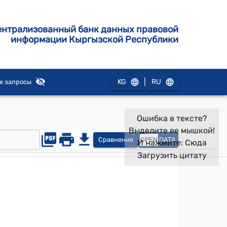
ентрализованный банк данных правовой
информации Кыргызской Республики
|
KG
RU
е запросы
Ошибка в тексте?
Выделите ее мышкой!
Сравнение
OPEN
DATA
И нажмите:
Сюда
Загрузить цитату