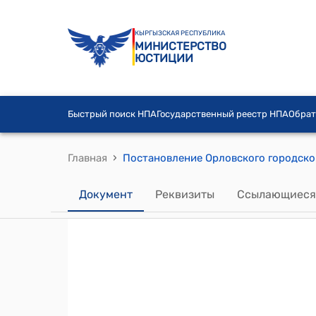
КЫРГЫЗСКАЯ РЕСПУБЛИКА
МИНИСТЕРСТВО
ЮСТИЦИИ
Быстрый поиск НПА
Государственный реестр НПА
Обрат
›
Главная
Документ
Реквизиты
Ссылающиеся