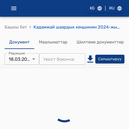
|
KG
RU
›
Башкы бет
Кадамжай шаардык кеңшинин 2024-жылдын 18-мартындагы №177 "Кадамжай шаардык мэриясынын 2024-жылдын 12-февралындагы 01-06-217 номери менен чыгышталган “Чал-Таш айылынын күн чыгыш тарабында жайгашкан 0,30 га жер тилкесин жайыт жер категориясынан өнөр жай категориясына которуу жөнүндө” кайрылуусу" токтому
Документ
Маалыматтар
Шилтеме документтер
Редакция
18.03.2024
Салыштыруу