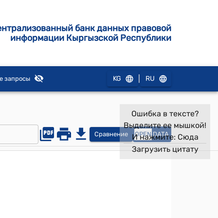
ентрализованный банк данных правовой
информации Кыргызской Республики
|
KG
RU
е запросы
Ошибка в тексте?
Выделите ее мышкой!
Сравнение
OPEN
DATA
И нажмите:
Сюда
Загрузить цитату