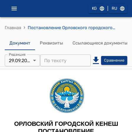
|
KG
RU
›
Главная
Постановление Орловского городского кеңеша от 29 сентября 2023 год № 118/24-28 "Об утверждении тарифа на поливную воду через насосную станцию в селе Подгорное"
Документ
Реквизиты
Ссылающиеся документы
Редакция
29.09.2023
Сравнение