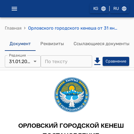
|
KG
RU
›
Главная
Орловского городского кенеша от 31 января 2023 года №89/18-28 "О придании категории (статуса) села поселку городского типа “Бордунский” и переименовании в село “Кашка”
Документ
Реквизиты
Ссылающиеся документы
Редакция
31.01.2023
Сравнение