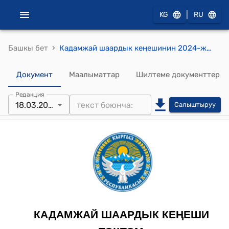
|
KG
RU
›
Башкы бет
Кадамжай шаардык кеңешинин 2024-жылдын 18-мартындагы №183 "Кадамжай шаардык мэриясынын 2024-жылдын 18-мартындагы 01-06-463 номери менен чыгышталган “Кадамжай райондук ички иштер бөлүмүнүн аймактык тескөөчүлөрүнө планшет алып берүүгө акча каражатын ажыратып берүү жөнүндөгү” кайрылуусу" токтому
Документ
Маалыматтар
Шилтеме документтер
Редакция
18.03.2024
Салыштыруу