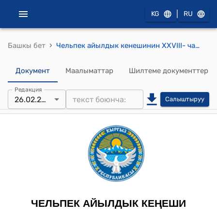
|
KG
RU
›
Башкы бет
Чельпек айылдык кенешинин XXVIII- чакырылышынын кезексиз 38-сесиясынын 2024-жылдын 26-февралындагы № 9 " "Айыл чарба багытындагы көп жылдык бак-дарактар түрүнө которууга трансформациялоого макулдук берүү жөнүндө" токтому
Документ
Маалыматтар
Шилтеме документтер
Редакция
26.02.2024
Салыштыруу