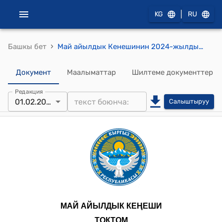
|
KG
RU
›
Башкы бет
Май айылдык Кенешинин 2024-жылдын 1-февралындагы № 61 "2024- жылга калган киреше калдыгы жөнүндө" токтому
Документ
Маалыматтар
Шилтеме документтер
Редакция
01.02.2024
Салыштыруу