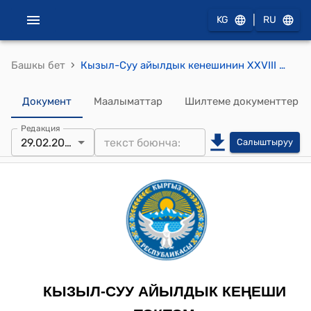
|
KG
RU
›
Башкы бет
Кызыл-Суу айылдык кенешинин ХХVIII чакырылышынын уюштуруу сессиясынын 2024-жылдын 29-февралындагы № 03 "Кызыл-Суу жергиликтүү кенешинин ченемдик укуктук актыларын мамлекеттик тилде жүргүзүү жөнүндө." токтому
Документ
Маалыматтар
Шилтеме документтер
Редакция
29.02.2024
Салыштыруу