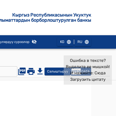
Кыргыз Республикасынын Укуктук
лыматтардын борборлоштурулган банкы
|
KG
RU
улярдуу суроолор
Ошибка в тексте?
Выделите ее мышкой!
Салыштыруу
OPEN
DATA
И нажмите:
Сюда
Загрузить цитату