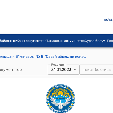
маа
 байланыш
Жаңы документтер
Тандалган документтер
Сурап билүү
Поп
Савай айылдык кеңешинин 2023-жылдын 31-январы № 8 "Савай айылдык кеңешинин 2023-жылга карата түзүлгөн иш план жана уюштуруу практикалык иш-чараларын бекитүү жөнүндө" токтому
Редакция
окументтер
31.01.2023