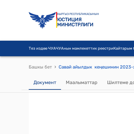
КЫРГЫЗ РЕСПУБЛИКАСЫНЫН
ЮСТИЦИЯ
МИНИСТРЛИГИ
Тез издөө ЧУА
ЧУАнын мамлекеттик реестри
Кайтарым
›
Башкы бет
Документ
Маалыматтар
Шилтеме д