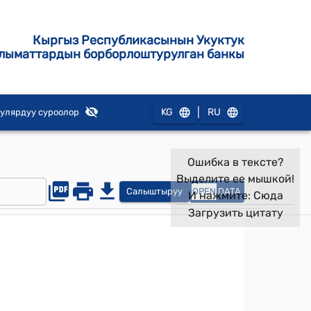
Кыргыз Республикасынын Укуктук
лыматтардын борборлоштурулган банкы
|
KG
RU
улярдуу суроолор
Ошибка в тексте?
Выделите ее мышкой!
Салыштыруу
OPEN
DATA
И нажмите:
Сюда
Загрузить цитату