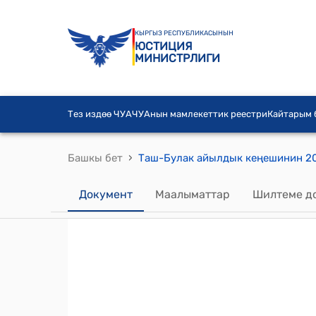
КЫРГЫЗ РЕСПУБЛИКАСЫНЫН
ЮСТИЦИЯ
МИНИСТРЛИГИ
Тез издөө ЧУА
ЧУАнын мамлекеттик реестри
Кайтарым
›
Башкы бет
Документ
Маалыматтар
Шилтеме д