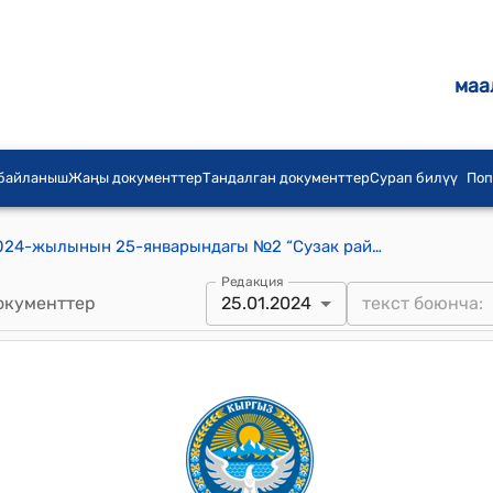
маа
 байланыш
Жаңы документтер
Тандалган документтер
Сурап билүү
Поп
Таш-Булак айылдык кеңешинин 2024-жылынын 25-январындагы №2 “Сузак райондук агрардык өнүктүрүү башкармалыгынын башчысы А.Мамытовдун катын кароо жөнүндө” токтому
Редакция
окументтер
25.01.2024